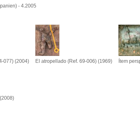
Spanien) - 4.2005
4-077)
(2004)
El atropellado (Ref. 69-006)
(1969)
Ítem persp
(2008)