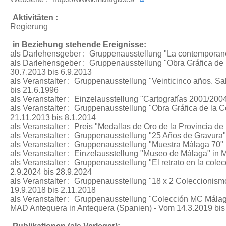
Aktivitäten :
Regierung
in Beziehung stehende Ereignisse:
als Darlehensgeber :
Gruppenausstellung "La contemporane
als Darlehensgeber :
Gruppenausstellung "Obra Gráfica de 
30.7.2013 bis 6.9.2013
als Veranstalter :
Gruppenausstellung "Veinticinco años. Sa
bis 21.6.1996
als Veranstalter :
Einzelausstellung "Cartografías 2001/200
als Veranstalter :
Gruppenausstellung "Obra Gráfica de la C
21.11.2013 bis 8.1.2014
als Veranstalter :
Preis "Medallas de Oro de la Provincia de
als Veranstalter :
Gruppenausstellung "25 Años de Gravura"
als Veranstalter :
Gruppenausstellung "Muestra Málaga 70"
als Veranstalter :
Einzelausstellung "Museo de Málaga"
in M
als Veranstalter :
Gruppenausstellung "El retrato en la colec
2.9.2024 bis 28.9.2024
als Veranstalter :
Gruppenausstellung "18 x 2 Coleccionismo
19.9.2018 bis 2.11.2018
als Veranstalter :
Gruppenausstellung "Colección MC Málaga:
MAD Antequera in Antequera (Spanien) - Vom 14.3.2019 bis