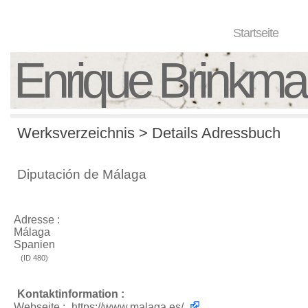
Startseite
Enrique Brinkm
Werksverzeichnis > Details Adressbuch
Diputación de Málaga
Adresse :
Málaga
Spanien
(ID 480)
Kontaktinformation :
Webseite :
https://www.malaga.es/