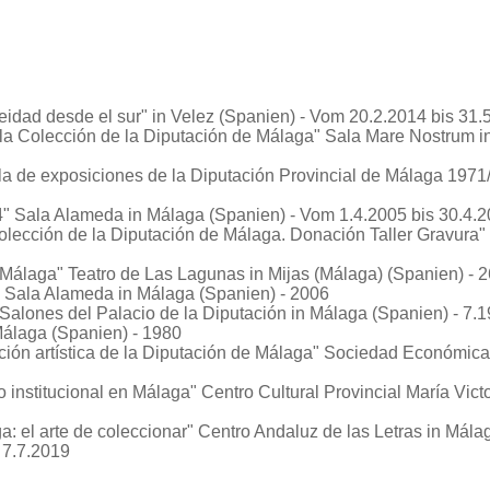
idad desde el sur"
in Velez (Spanien) - Vom 20.2.2014 bis 31.
la Colección de la Diputación de Málaga"
Sala Mare Nostrum in
la de exposiciones de la Diputación Provincial de Málaga 1971
4"
Sala Alameda in Málaga (Spanien) - Vom 1.4.2005 bis 30.4.
olección de la Diputación de Málaga. Donación Taller Gravura"
 Málaga"
Teatro de Las Lagunas in Mijas (Málaga) (Spanien) - 
Sala Alameda in Málaga (Spanien) - 2006
Salones del Palacio de la Diputación in Málaga (Spanien) - 7.
álaga (Spanien) - 1980
ción artística de la Diputación de Málaga"
Sociedad Económica d
 institucional en Málaga"
Centro Cultural Provincial María Vict
 el arte de coleccionar"
Centro Andaluz de las Letras in Mála
 7.7.2019