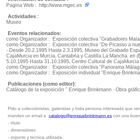
Pagina Web :
http://www.mgec.es
Actividades :
Museo
Eventos relacionados:
como Organizador :
Exposición colectiva "Grabadores Mal
como Organizador :
Exposición colectiva "De Picasso a nu
- Desde 20.2.1995 Hasta 2.3.1995, Museo del Grabado Españ
CajaMurcia en Murcia, Cantabria y Castilla La Mancha. en 
5.10.1995 Hasta 31.10.1995, Centro Cultural de CajaMurcia
como Organizador :
Exposición colectiva "Panorama Málag
como Organizador :
Exposición individual "Enrique Brinkma
Publicaciones (como editor):
Catálogo de la exposición "
Enrique Brinkmann - Obra gráfi
Pido a colecciónistas, galeristas y toda persona interesada que ver
manden un email a
catalogo@enriquebrinkmann.es
con una buena 
- título
- dimensiónes
- soporte y tecnica utilizada,