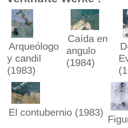
Caída en
Arqueólogo
D
angulo
y candil
E
(1984)
(1983)
(
El contubernio
(1983)
Figu