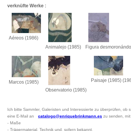
verknüfte Werke :
Aéreos
(1986)
Animalejo
(1985)
Figura desmoronánd
Paisaje (1985)
(19
Marcos
(1985)
Observatorio
(1985)
Ich bitte Sammler, Galeristen und Interessierte zu überprüfen, ob si
eine E-Mail an
catalogo@enriquebrinkmann.es
zu senden, mit 
- Maße
- Trägermaterial, Technik und, sofern bekannt,