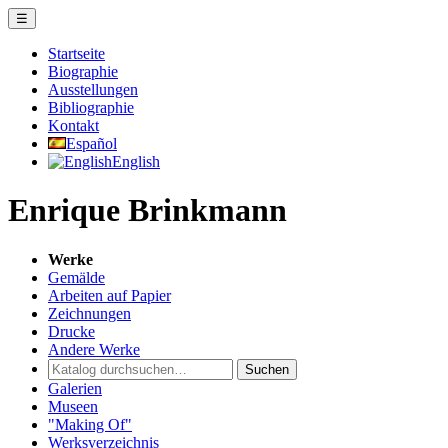
☰
Startseite
Biographie
Ausstellungen
Bibliographie
Kontakt
Español
English
Enrique Brinkmann
Werke
Gemälde
Arbeiten auf Papier
Zeichnungen
Drucke
Andere Werke
Suchen
Galerien
Museen
"Making Of"
Werksverzeichnis