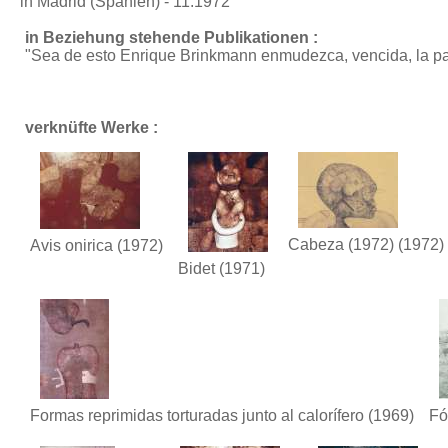
in Madrid (Spanien) - 11.1972
in Beziehung stehende Publikationen :
"Sea de esto Enrique Brinkmann enmudezca, vencida, la pa
verknüfte Werke :
Cabeza (1972)
(1972)
Avis onirica
(1972)
Bidet
(1971)
Formas reprimidas torturadas junto al calorífero
(1969)
Fó