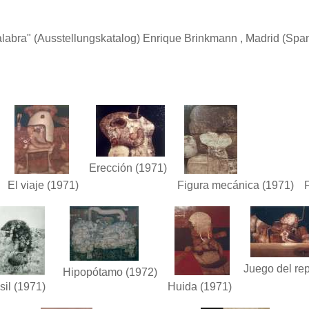
labra"
(Ausstellungskatalog) Enrique Brinkmann , Madrid (Span
Erección
(1971)
El viaje
(1971)
Figura mecánica
(1971)
Juego del re
Hipopótamo
(1972)
sil
(1971)
Huida
(1971)