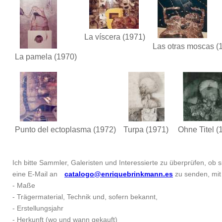
La víscera
(1971)
Las otras moscas
(
La pamela
(1970)
Punto del ectoplasma
(1972)
Turpa
(1971)
Ohne Titel
(
Ich bitte Sammler, Galeristen und Interessierte zu überprüfen, ob si
eine E-Mail an
catalogo@enriquebrinkmann.es
zu senden, mit 
- Maße
- Trägermaterial, Technik und, sofern bekannt,
- Erstellungsjahr
- Herkunft (wo und wann gekauft)