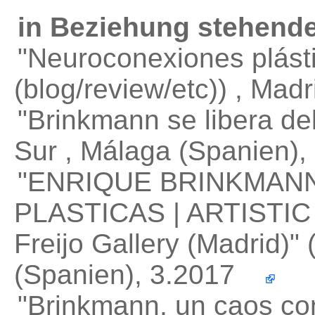
in Beziehung stehende
"Neuroconexiones plást
(blog/review/etc)) , Ma
"Brinkmann se libera de
Sur , Málaga (Spanien)
"ENRIQUE BRINKMAN
PLASTICAS | ARTIST
Freijo Gallery (Madrid)"
(
(Spanien), 3.2017
"Brinkmann, un caos c