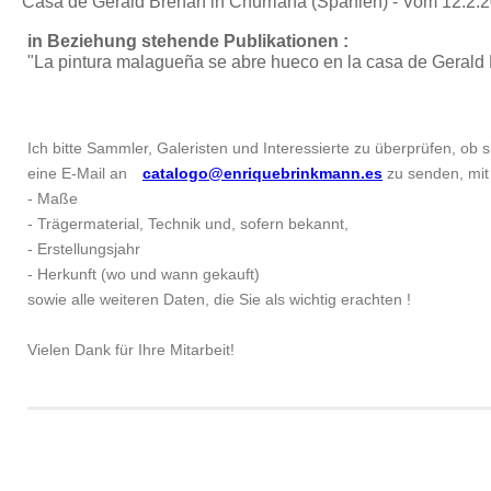
Casa de Gerald Brenan in Churriana (Spanien) - Vom 12.2.2
in Beziehung stehende Publikationen :
"La pintura malagueña se abre hueco en la casa de Gerald
Ich bitte Sammler, Galeristen und Interessierte zu überprüfen, ob si
eine E-Mail an
catalogo@enriquebrinkmann.es
zu senden, mit 
- Maße
- Trägermaterial, Technik und, sofern bekannt,
- Erstellungsjahr
- Herkunft (wo und wann gekauft)
sowie alle weiteren Daten, die Sie als wichtig erachten !
Vielen Dank für Ihre Mitarbeit!