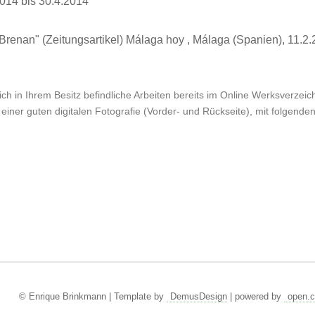
014 bis 30.4.2014
 Brenan"
(Zeitungsartikel) Málaga hoy , Málaga (Spanien), 11.
ch in Ihrem Besitz befindliche Arbeiten bereits im Online Werksverzeichn
einer guten digitalen Fotografie (Vorder- und Rückseite), mit folgende
© Enrique Brinkmann | Template by
DemusDesign
| powered by
open.c