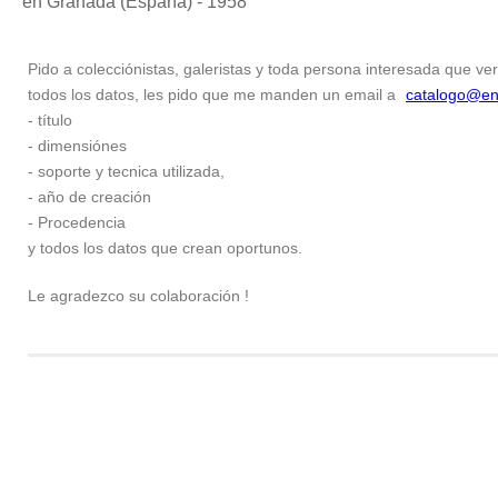
en Granada (España) - 1958
Pido a colecciónistas, galeristas y toda persona interesada que ver
todos los datos, les pido que me manden un email a
catalogo@en
- título
- dimensiónes
- soporte y tecnica utilizada,
- año de creación
- Procedencia
y todos los datos que crean oportunos.
Le agradezco su colaboración !