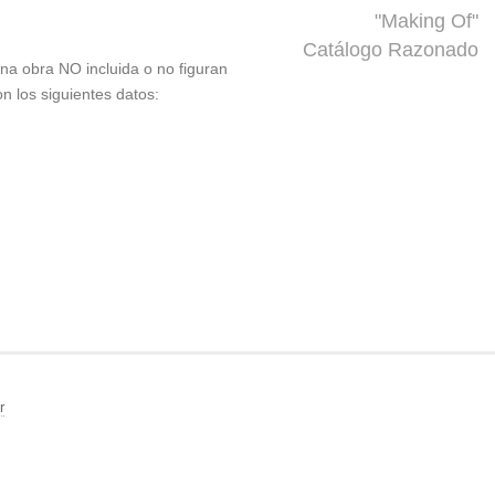
"Making Of"
Catálogo Razonado
 una obra NO incluida o no figuran
on los siguientes datos:
r