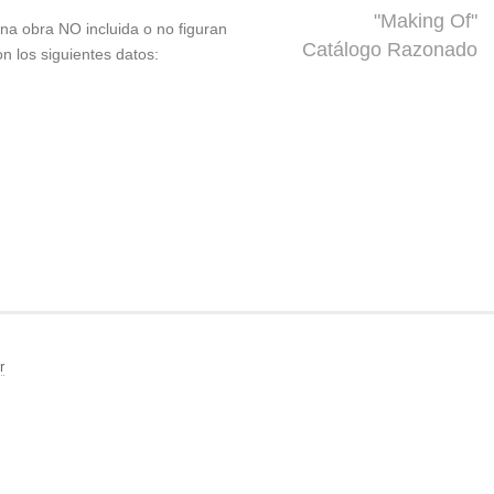
"Making Of"
 una obra NO incluida o no figuran
Catálogo Razonado
on los siguientes datos:
r