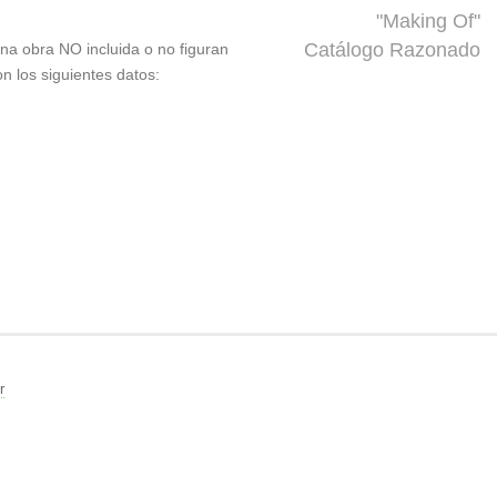
"Making Of"
Catálogo Razonado
 una obra NO incluida o no figuran
on los siguientes datos:
r