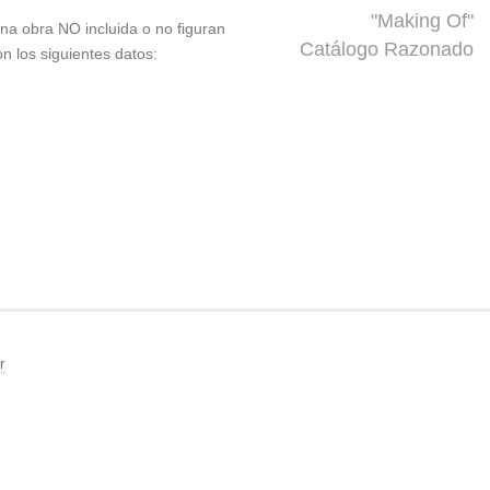
"Making Of"
 una obra NO incluida o no figuran
Catálogo Razonado
on los siguientes datos:
r