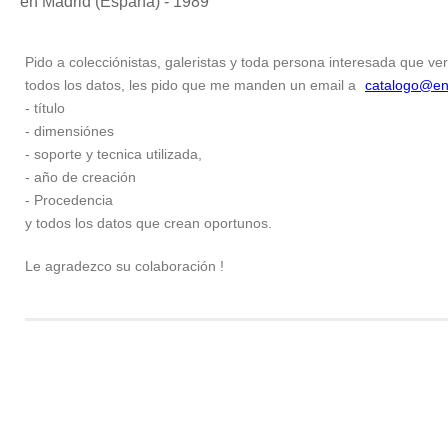
en Madrid (España) - 1989
Pido a colecciónistas, galeristas y toda persona interesada que ver
todos los datos, les pido que me manden un email a
catalogo@en
- título
- dimensiónes
- soporte y tecnica utilizada,
- año de creación
- Procedencia
y todos los datos que crean oportunos.
Le agradezco su colaboración !