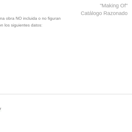
"Making Of"
Catálogo Razonado
 una obra NO incluida o no figuran
on los siguientes datos:
r