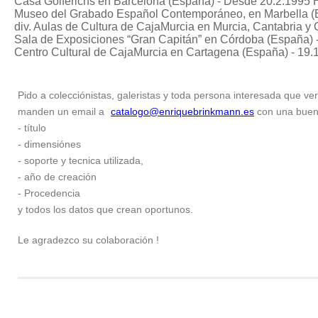
Casa Golferichs en Barcelona (España) - Desde 20.2.1995 
Museo del Grabado Español Contemporáneo, en Marbella (E
div. Aulas de Cultura de CajaMurcia en Murcia, Cantabria y
Sala de Exposiciones “Gran Capitán” en Córdoba (España) 
Centro Cultural de CajaMurcia en Cartagena (España) - 19.
Pido a colecciónistas, galeristas y toda persona interesada que ver
manden un email a
catalogo@enriquebrinkmann.es
con una buena 
- título
- dimensiónes
- soporte y tecnica utilizada,
- año de creación
- Procedencia
y todos los datos que crean oportunos.
Le agradezco su colaboración !