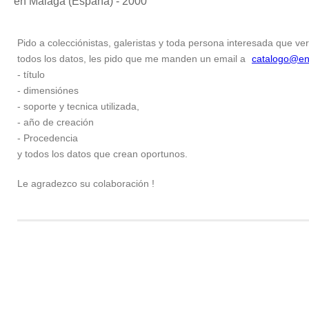
en Málaga (España) - 2000
Pido a colecciónistas, galeristas y toda persona interesada que ver
todos los datos, les pido que me manden un email a
catalogo@en
- título
- dimensiónes
- soporte y tecnica utilizada,
- año de creación
- Procedencia
y todos los datos que crean oportunos.
Le agradezco su colaboración !