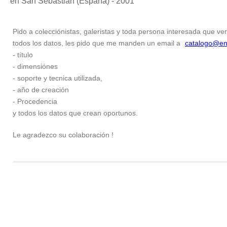
en San Sebastian (España) - 2001
Pido a colecciónistas, galeristas y toda persona interesada que ver
todos los datos, les pido que me manden un email a
catalogo@en
- título
- dimensiónes
- soporte y tecnica utilizada,
- año de creación
- Procedencia
y todos los datos que crean oportunos.
Le agradezco su colaboración !