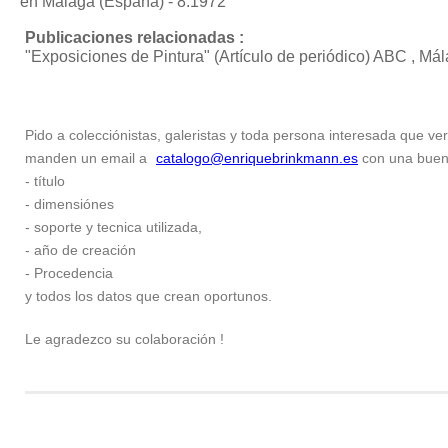
en Málaga (España) - 8.1972
Publicaciones relacionadas :
"Exposiciones de Pintura"
(Artículo de periódico) ABC , M
Pido a colecciónistas, galeristas y toda persona interesada que ver
manden un email a
catalogo@enriquebrinkmann.es
con una buena 
- título
- dimensiónes
- soporte y tecnica utilizada,
- año de creación
- Procedencia
y todos los datos que crean oportunos.
Le agradezco su colaboración !