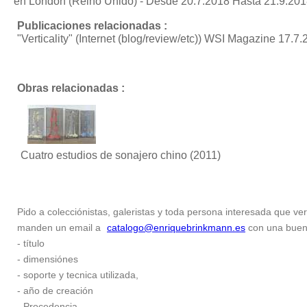
en London (Reino Unido) - Desde 20.7.2018 Hasta 21.9.20
Publicaciones relacionadas :
"Verticality"
(Internet (blog/review/etc)) WSI Magazine 17.
Obras relacionadas :
Cuatro estudios de sonajero chino
(2011)
Pido a colecciónistas, galeristas y toda persona interesada que ver
manden un email a
catalogo@enriquebrinkmann.es
con una buena 
- título
- dimensiónes
- soporte y tecnica utilizada,
- año de creación
- Procedencia