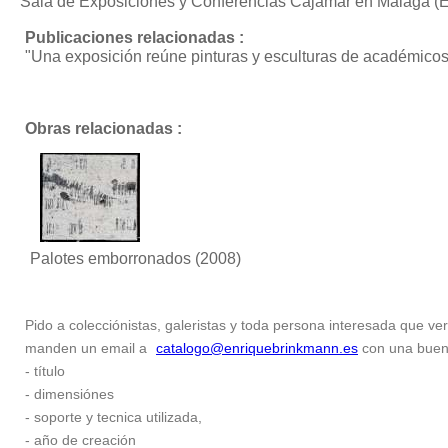
Sala de Exposiciones y Conferencias Cajamar en Málaga (
Publicaciones relacionadas :
"Una exposición reúne pinturas y esculturas de académico
Obras relacionadas :
Palotes emborronados
(2008)
Pido a colecciónistas, galeristas y toda persona interesada que ver
manden un email a
catalogo@enriquebrinkmann.es
con una buena 
- título
- dimensiónes
- soporte y tecnica utilizada,
- año de creación