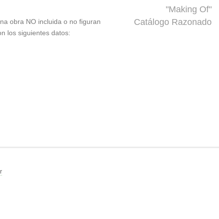
"Making Of"
Catálogo Razonado
 una obra NO incluida o no figuran
on los siguientes datos:
r