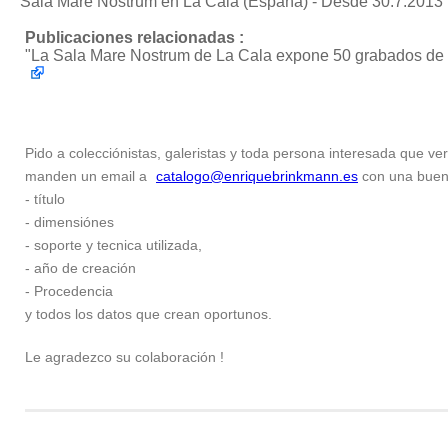
Sala Mare Nostrum en La Cala (España) - Desde 30.7.2013 
Publicaciones relacionadas :
"La Sala Mare Nostrum de La Cala expone 50 grabados de c
Pido a colecciónistas, galeristas y toda persona interesada que ver
manden un email a
catalogo@enriquebrinkmann.es
con una buena 
- título
- dimensiónes
- soporte y tecnica utilizada,
- año de creación
- Procedencia
y todos los datos que crean oportunos.
Le agradezco su colaboración !