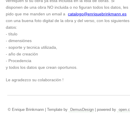
verifiquen si su obra ya esta incluida en la lista de obras. Si
disponen de una obra NO incluida o no figuran todos los datos, les
pido que me manden un email a
catalogo@enriquebrinkmann.es
con una buena foto digital de la obra y del verso, con los siguientes
datos:
- título
- dimensiónes
- soporte y tecnica utilizada,
- año de creación
- Procedencia
y todos los datos que crean oportunos.
Le agradezco su colaboración !
© Enrique Brinkmann | Template by
DemusDesign
| powered by
open.c