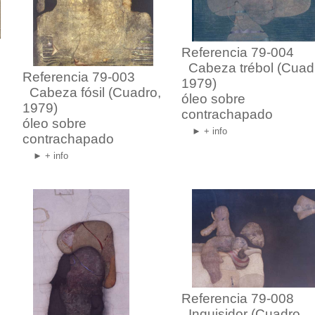
Referencia 79-004
Cabeza trébol
(Cuad
Referencia 79-003
1979)
Cabeza fósil
(Cuadro,
óleo sobre
1979)
contrachapado
óleo sobre
► + info
contrachapado
► + info
Referencia 79-008
Inquisidor
(Cuadro,