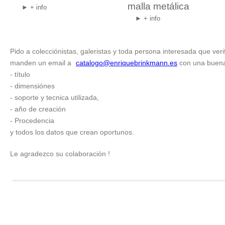
malla metálica
► + info
► + info
Pido a colecciónistas, galeristas y toda persona interesada que veri
manden un email a
catalogo@enriquebrinkmann.es
con una buena f
- título
- dimensiónes
- soporte y tecnica utilizada,
- año de creación
- Procedencia
y todos los datos que crean oportunos.
Le agradezco su colaboración !