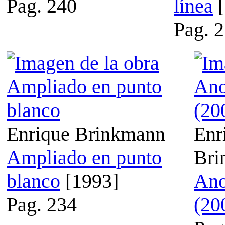
Pag. 240
línea
[
Pag. 
Enrique Brinkmann
Enr
Ampliado en punto
Bri
blanco
[1993]
Ano
Pag. 234
(20