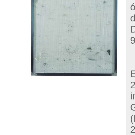
ó
d
9
E
i