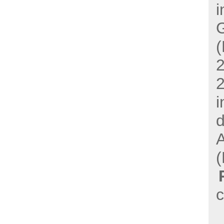
i
2
i
c