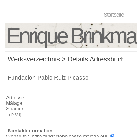
Startseite
Enrique Brinkm
Werksverzeichnis > Details Adressbuch
Fundación Pablo Ruiz Picasso
Adresse :
Málaga
Spanien
(ID 321)
Kontaktinformation :
Webseite :
http://fundacionpicasso.malaga.eu/