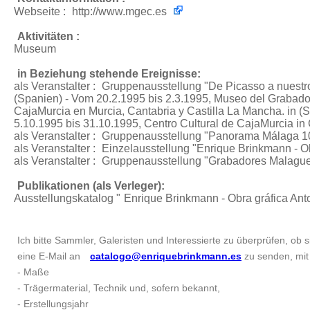
Webseite :
http://www.mgec.es
Aktivitäten :
Museum
in Beziehung stehende Ereignisse:
als Veranstalter :
Gruppenausstellung "De Picasso a nuestr
(Spanien) - Vom 20.2.1995 bis 2.3.1995, Museo del Grabado 
CajaMurcia en Murcia, Cantabria y Castilla La Mancha. in (
5.10.1995 bis 31.10.1995, Centro Cultural de CajaMurcia in
als Veranstalter :
Gruppenausstellung "Panorama Málaga 1
als Veranstalter :
Einzelausstellung "Enrique Brinkmann - Ob
als Veranstalter :
Gruppenausstellung "Grabadores Malagu
Publikationen (als Verleger):
Ausstellungskatalog "
Enrique Brinkmann - Obra gráfica Ant
Ich bitte Sammler, Galeristen und Interessierte zu überprüfen, ob si
eine E-Mail an
catalogo@enriquebrinkmann.es
zu senden, mit 
- Maße
- Trägermaterial, Technik und, sofern bekannt,
- Erstellungsjahr