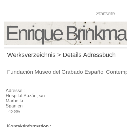
Startseite
Enrique Brinkm
Werksverzeichnis > Details Adressbuch
Fundación Museo del Grabado Español Contem
Adresse :
Hospital Bazán, s/n
Marbella
Spanien
(ID 606)
Kontaktinformation :