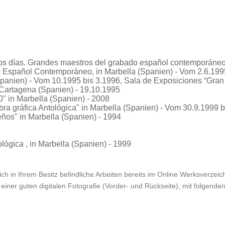
os días. Grandes maestros del grabado español contemporáne
Español Contemporáneo, in Marbella (Spanien) - Vom 2.6.1995 
Spanien) - Vom 10.1995 bis 3.1996, Sala de Exposiciones “Gran
 Cartagena (Spanien) - 19.10.1995
0"
in Marbella (Spanien) - 2008
ra gráfica Antológica"
in Marbella (Spanien) - Vom 30.9.1999 b
eños"
in Marbella (Spanien) - 1994
ológica
, in Marbella (Spanien) - 1999
ch in Ihrem Besitz befindliche Arbeiten bereits im Online Werksverzeichn
einer guten digitalen Fotografie (Vorder- und Rückseite), mit folgende