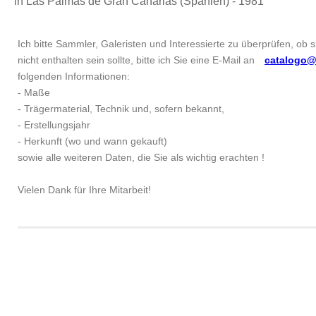
in Las Palmas de Gran Canarias (Spanien) - 1981
Ich bitte Sammler, Galeristen und Interessierte zu überprüfen, ob 
nicht enthalten sein sollte, bitte ich Sie eine E-Mail an
catalogo@
folgenden Informationen:
- Maße
- Trägermaterial, Technik und, sofern bekannt,
- Erstellungsjahr
- Herkunft (wo und wann gekauft)
sowie alle weiteren Daten, die Sie als wichtig erachten !
Vielen Dank für Ihre Mitarbeit!