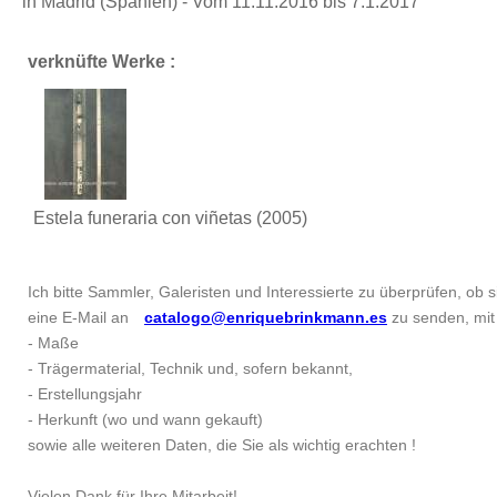
in Madrid (Spanien) - Vom 11.11.2016 bis 7.1.2017
verknüfte Werke :
Estela funeraria con viñetas
(2005)
Ich bitte Sammler, Galeristen und Interessierte zu überprüfen, ob si
eine E-Mail an
catalogo@enriquebrinkmann.es
zu senden, mit 
- Maße
- Trägermaterial, Technik und, sofern bekannt,
- Erstellungsjahr
- Herkunft (wo und wann gekauft)
sowie alle weiteren Daten, die Sie als wichtig erachten !
Vielen Dank für Ihre Mitarbeit!