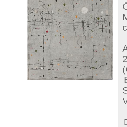
Ö
c
A
(
V