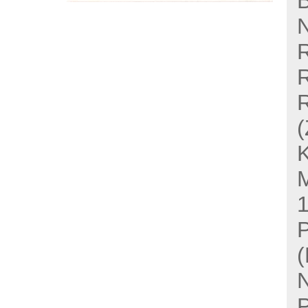
R
R
(
K
M
1
P
(
N
P