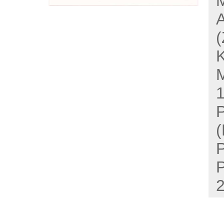
A
(
K
M
1
P
(
P
P
2