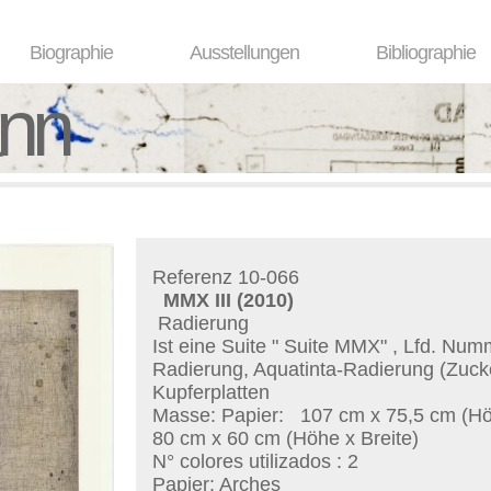
Biographie
Ausstellungen
Bibliographie
ann
Referenz 10-066
MMX III
(2010)
Radierung
Ist eine Suite "
Suite MMX
" , Lfd. Num
Radierung, Aquatinta-Radierung (Zuck
Kupferplatten
Masse: Papier:
107 cm x 75,5 cm (Höh
80 cm x 60 cm (Höhe x Breite)
N° colores utilizados : 2
Papier: Arches