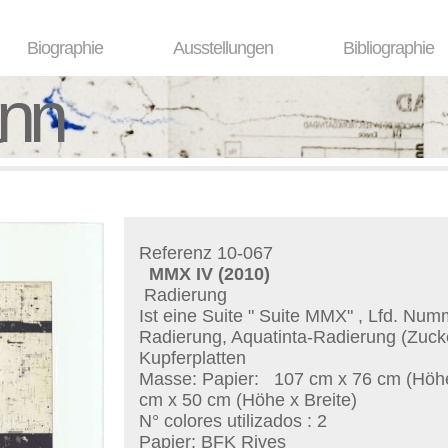
Biographie
Ausstellungen
Bibliographie
ann
Referenz 10-067
MMX IV
(2010)
Radierung
Ist eine Suite "
Suite MMX
" , Lfd. Num
Radierung, Aquatinta-Radierung (Zuck
Kupferplatten
Masse: Papier:
107 cm x 76 cm (Höhe 
cm x 50 cm (Höhe x Breite)
N° colores utilizados : 2
Papier: BFK Rives