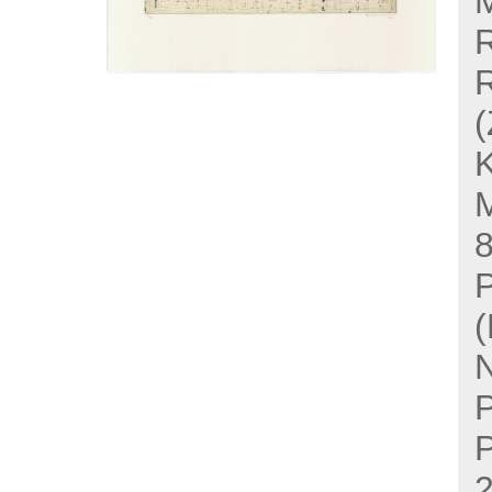
R
(
K
M
8
P
(
N
P
P
2