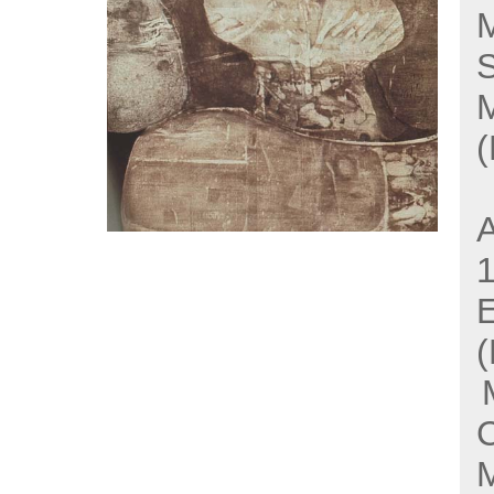
M
S
(
A
E
(
M