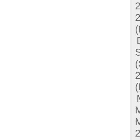
(
(
(