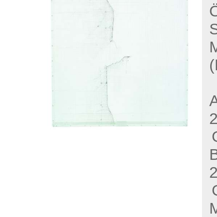
Ö
S
(
A
B
M