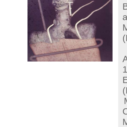
B
a
(
A
E
(
M