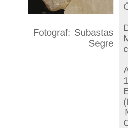
Ö
D
Fotograf:
Subastas
Segre
c
A
E
(